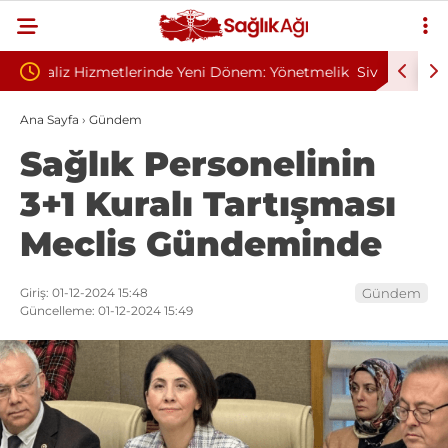
em: Yönetmelik
Sivilce Sandı, Cilt Kanseri Çıktı: Ameliyattan 60
Dikişle Uyandı
Ana Sayfa
›
Gündem
Sağlık Personelinin
3+1 Kuralı Tartışması
Meclis Gündeminde
Giriş: 01-12-2024 15:48
Gündem
Güncelleme: 01-12-2024 15:49