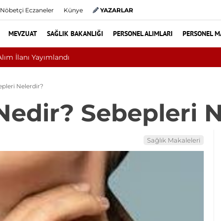
Nöbetçi Eczaneler
Künye
YAZARLAR
MEVZUAT
SAĞLIK BAKANLIĞI
PERSONEL ALIMLARI
PERSONEL M
Ameliyat mı? Bel ve Boyun Fıtığında Doğru Tedavi Seçimi
epleri Nelerdir?
 Nedir? Sebepleri 
Sağlık Makaleleri