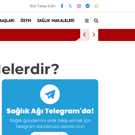
Bizi Takip Edin
AAŞLARI
ÖSYM
SAĞLIK MAKALELERI
Kültür ve Turiz
Nelerdir?