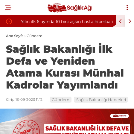
Yılın ilk 6 ayında 10 bini aşkın hasta hiperbarik
Diş eti k
oksijen tedavisinden yararlandı
sorununun
Ana Sayfa
›
Gündem
Sağlık Bakanlığı İlk
Defa ve Yeniden
Atama Kurası Münhal
Kadrolar Yayımlandı
Giriş: 13-09-2023 11:12
Gündem
Sağlık Bakanlığı Haberleri