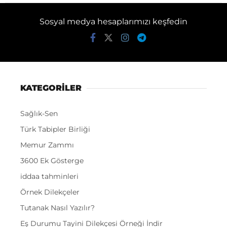
Sosyal medya hesaplarımızı keşfedin
KATEGORİLER
Sağlık-Sen
Türk Tabipler Birliği
Memur Zammı
3600 Ek Gösterge
iddaa tahminleri
Örnek Dilekçeler
Tutanak Nasıl Yazılır?
Eş Durumu Tayini Dilekçesi Örneği İndir