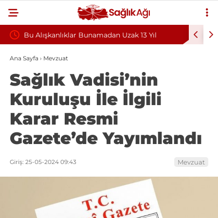
Bu Alışkanlıklar Bunamadan Uzak 13 Yıl
Teşvik E
u
Kazandırabilir
Sağlık Se
Ana Sayfa
›
Mevzuat
Sağlık Vadisi’nin
Hastanele
Kuruluşu İle İlgili
Karar Resmi
Gazete’de Yayımlandı
Giriş: 25-05-2024 09:43
Mevzuat