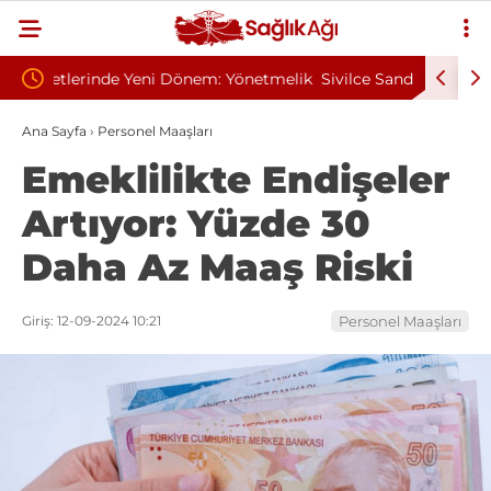
Yönetmelik
Sivilce Sandı, Cilt Kanseri Çıktı: Ameliyattan 60
Baş 
Dikişle Uyandı
Send
Ana Sayfa
›
Personel Maaşları
Emeklilikte Endişeler
Artıyor: Yüzde 30
Daha Az Maaş Riski
Giriş: 12-09-2024 10:21
Personel Maaşları