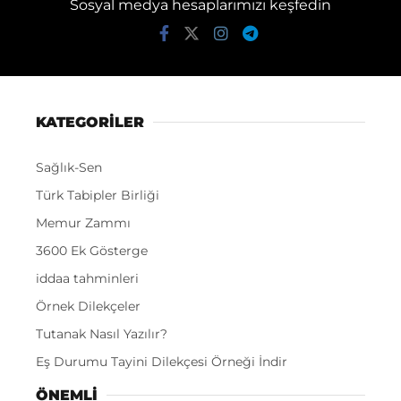
Sosyal medya hesaplarımızı keşfedin
KATEGORİLER
Sağlık-Sen
Türk Tabipler Birliği
Memur Zammı
3600 Ek Gösterge
iddaa tahminleri
Örnek Dilekçeler
Tutanak Nasıl Yazılır?
Eş Durumu Tayini Dilekçesi Örneği İndir
ÖNEMLI