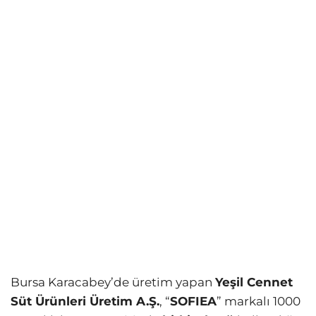
Bursa Karacabey’de üretim yapan
Yeşil Cennet
Süt Ürünleri Üretim A.Ş.
, “
SOFIEA
” markalı 1000