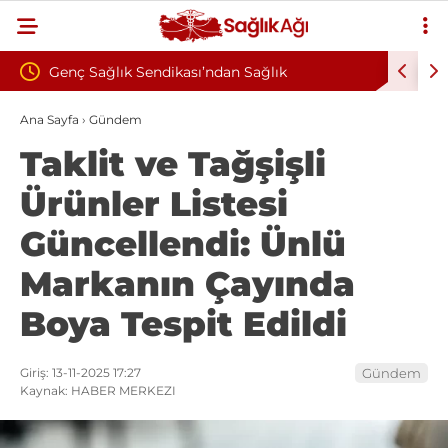
ı’ndan Sağlık
Çankırı Devlet Hastanesi’nde Sendika
 Şiddete Tepki: “Korkuyla
İddiası: Maaş Kesme Cezası Talep Edil
Ana Sayfa
›
Gündem
Taklit ve Tağşişli
ak İstiyoruz”
Ürünler Listesi
Güncellendi: Ünlü
Markanın Çayında
Boya Tespit Edildi
Giriş: 13-11-2025 17:27
Gündem
Kaynak: HABER MERKEZI