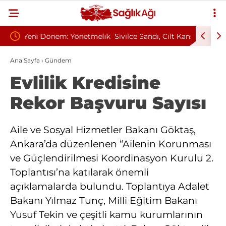
etmelik
Sivilce Sandı, Cilt Kanseri Çıktı: Ameliyattan 60
Baş Dön
Dikişle Uyandı
Sendrom
Ana Sayfa
›
Gündem
Evlilik Kredisine
Rekor Başvuru Sayısı
Aile ve Sosyal Hizmetler Bakanı Göktaş,
Ankara’da düzenlenen “Ailenin Korunması
ve Güçlendirilmesi Koordinasyon Kurulu 2.
Toplantısı’na katılarak önemli
açıklamalarda bulundu. Toplantıya Adalet
Bakanı Yılmaz Tunç, Milli Eğitim Bakanı
Yusuf Tekin ve çeşitli kamu kurumlarının